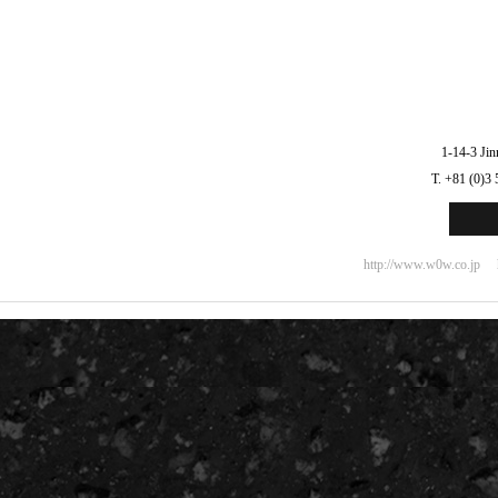
1-14-3 Ji
T. +81 (0)3 
http://www.w0w.co.jp